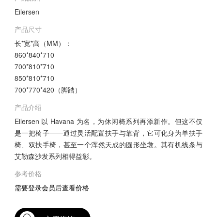
Eilersen
产品尺寸
长*宽*高（MM）：
860*840*710
700*810*710
850*810*710
700*770*420（脚踏）
产品介绍
Eilersen 以 Havana 为名，为休闲椅系列再添新作。但这不仅
是一把椅子——通过灵活配置扶手与靠背，它可化身为单扶手
椅、双扶手椅，甚至一个浑然天成的圆形坐墩。其有机线条与
艾勒森沙发系列相得益彰。
参考价格
需要登录会员后查看价格